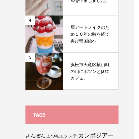
ルを卒業しました。
4
眉アートメイクのた
め１０年の時を経て
再び韓国旅へ
5
浜松市天竜区横山町
の山にポツンとJazz
カフェ。
TAGS
カンボジア一
さんぼん
まつ毛エクステ