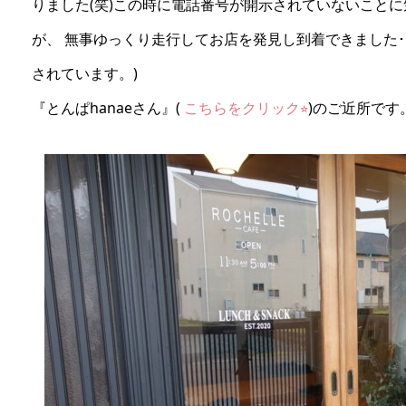
りました(笑)この時に電話番号が開示されていないことに気づき
が、 無事ゆっくり走行してお店を発見し到着できました･:*+.\(
されています。)
『とんぱhanaeさん』(
こちらをクリック⭐︎
)のご近所です