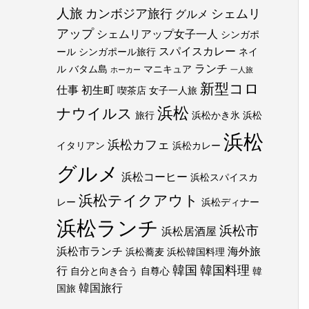
人旅
カンボジア旅行
シェムリ
グルメ
アップ
シェムリアップ女子一人
シンガポ
スパイスカレー
ール
シンガポール旅行
ネイ
ランチ
ル
バタム島
マニキュア
ホーカー
一人旅
新型コロ
仕事
初生町
喫茶店
女子一人旅
浜松
ナウイルス
旅行
浜松かき氷
浜松
浜松
浜松カフェ
イタリアン
浜松カレー
グルメ
浜松コーヒー
浜松スパイスカ
浜松テイクアウト
レー
浜松ディナー
浜松ランチ
浜松市
浜松居酒屋
浜松市ランチ
海外旅
浜松蕎麦
浜松韓国料理
韓国
韓国料理
行
自分と向き合う
自尊心
韓
韓国旅行
国旅