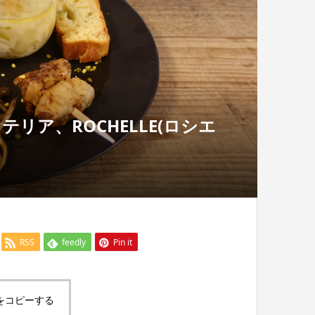
リア、ROCHELLE(ロシエ
RSS
feedly
Pin it
をコピーする