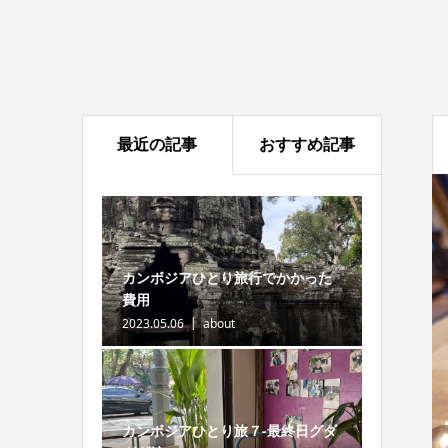
最近の記事
おすすめ記事
カンボジアひとり旅行でかかった
費用
2023.05.06
about
カンボジアひとり旅７-最終日グダ