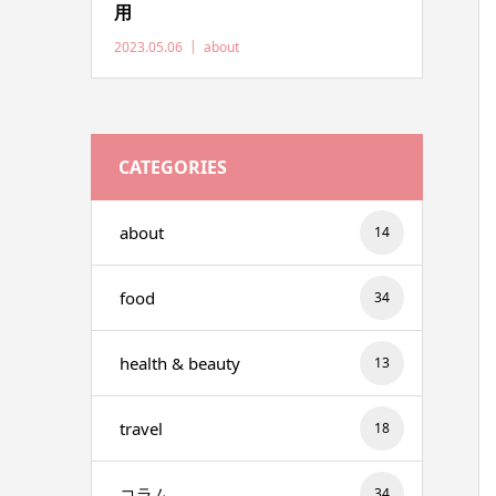
用
2023.05.06
about
CATEGORIES
about
14
food
34
health & beauty
13
travel
18
コラム
34