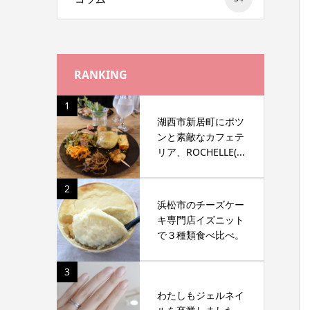
RANKING
1
湖西市新居町にポツ
ンと素敵なカフェテ
リア、ROCHELLE(...
2
浜松市のチーズケー
キ専門店イズニット
で３種類食べ比べ。
3
わたしもジェルネイ