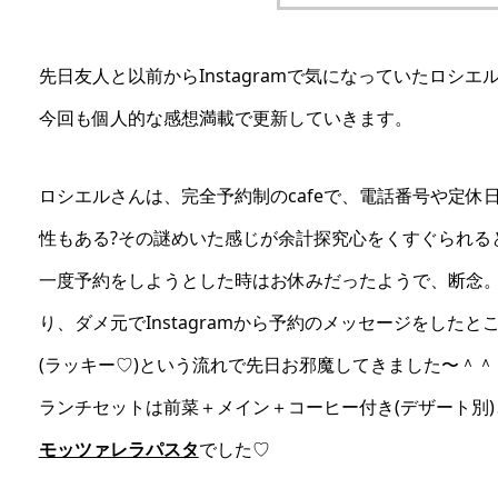
先日友人と以前からInstagramで気になっていたロシエルさ
今回も個人的な感想満載で更新していきます。
ロシエルさんは、完全予約制のcafeで、電話番号や定休
性もある?その謎めいた感じが余計探究心をくすぐられると
一度予約をしようとした時はお休みだったようで、断念
り、ダメ元でInstagramから予約のメッセージをしたと
(ラッキー♡)という流れで先日お邪魔してきました〜＾＾
ランチセットは前菜＋メイン＋コーヒー付き(デザート別
モッツァレラパスタ
でした♡