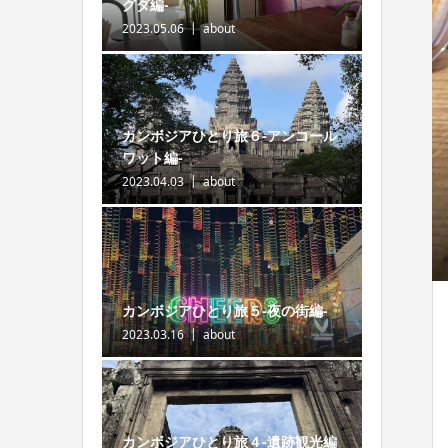
グダ編-
2023.05.06
about
カンボジアひとり旅６-アンコール
ワット編-
2023.04.03
about
カンボジアひとり旅５-夜の街編-
2023.03.16
about
カンボジアひとり旅４-遺跡観光編