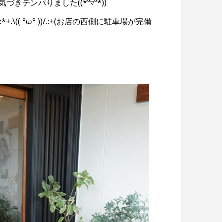
テンパりました((*⁰▿⁰*))
( °ω° ))/.:+(お店の西側に駐車場が完備
。