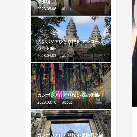
グダ編-
2023.05.06
about
カンボジアひとり旅６-アンコール
ワット編-
2023.04.03
about
カンボジアひとり旅５-夜の街編-
2023.03.16
about
カンボジアひとり旅４-遺跡観光編