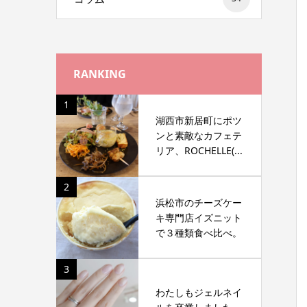
RANKING
1
湖西市新居町にポツ
ンと素敵なカフェテ
リア、ROCHELLE(...
2
浜松市のチーズケー
キ専門店イズニット
で３種類食べ比べ。
3
わたしもジェルネイ