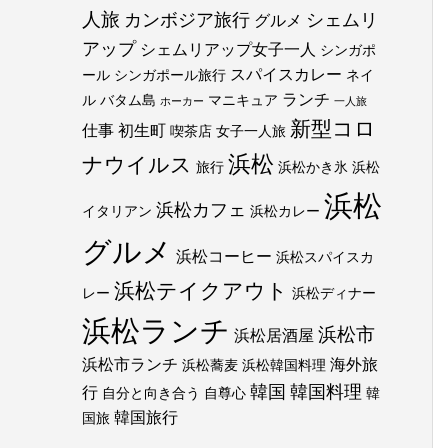
人旅
カンボジア旅行
シェムリ
グルメ
アップ
シェムリアップ女子一人
シンガポ
スパイスカレー
ール
シンガポール旅行
ネイ
ランチ
ル
バタム島
マニキュア
ホーカー
一人旅
新型コロ
仕事
初生町
喫茶店
女子一人旅
浜松
ナウイルス
旅行
浜松かき氷
浜松
浜松
浜松カフェ
イタリアン
浜松カレー
グルメ
浜松コーヒー
浜松スパイスカ
浜松テイクアウト
レー
浜松ディナー
浜松ランチ
浜松市
浜松居酒屋
浜松市ランチ
海外旅
浜松蕎麦
浜松韓国料理
韓国
韓国料理
行
自分と向き合う
自尊心
韓
韓国旅行
国旅