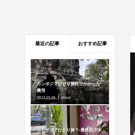
最近の記事
おすすめ記事
カンボジアひとり旅行でかかった
費用
2023.05.06
about
カンボジアひとり旅７-最終日グダ