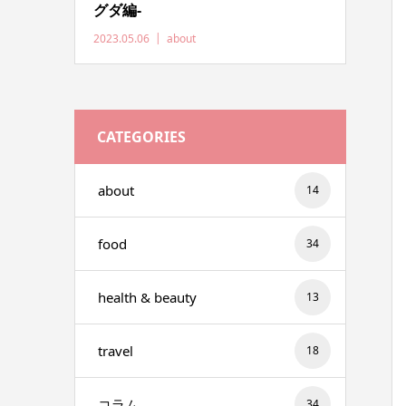
グダ編-
2023.05.06
about
CATEGORIES
about
14
food
34
health & beauty
13
travel
18
コラム
34