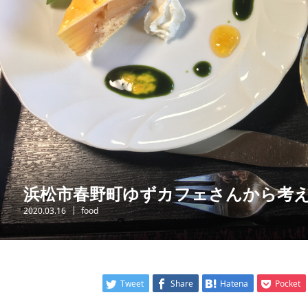
浜松市春野町ゆずカフェさんから考
2020.03.16
food
Tweet
Share
Hatena
Pocket