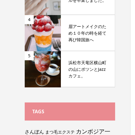
ルを卒業しました。
4
眉アートメイクのた
め１０年の時を経て
再び韓国旅へ
5
浜松市天竜区横山町
の山にポツンとJazz
カフェ。
TAGS
カンボジア一
さんぼん
まつ毛エクステ