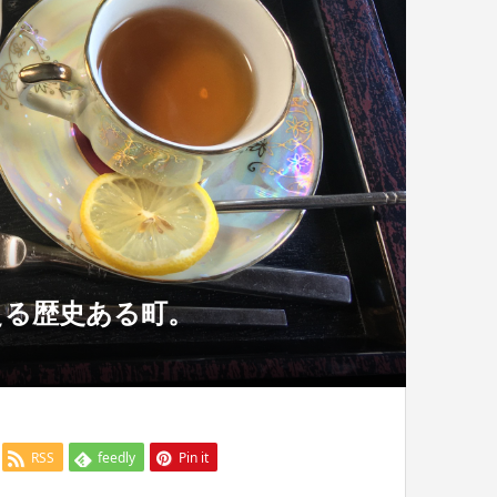
える歴史ある町。
RSS
feedly
Pin it