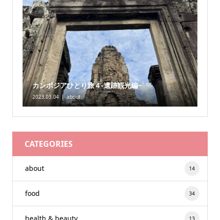
カンボジアひとり旅４-遺跡観光編−
2023.03.04
about
CATEGORIES
about
14
food
34
health & beauty
13