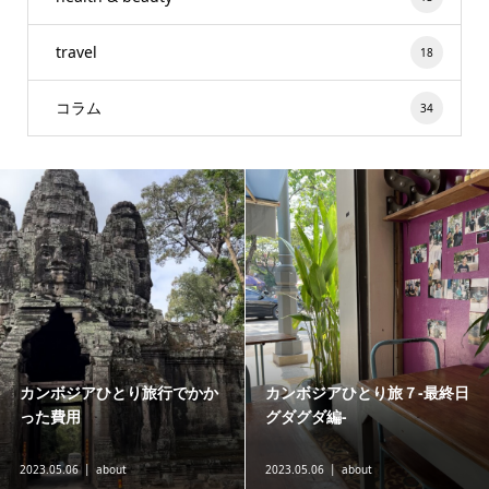
travel
18
コラム
34
カンボジアひとり旅６-アンコ
カンボジアひとり旅５-夜の街
ールワット編-
編-
2023.04.03
about
2023.03.16
about