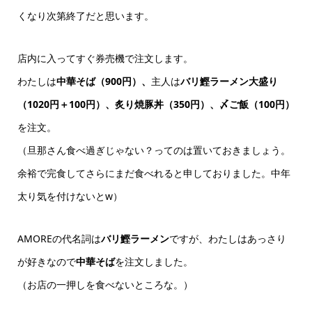
くなり次第終了だと思います。
店内に入ってすぐ券売機で注文します。
わたしは
中華そば（900円）、
主人は
バリ鰹ラーメン大盛り
（1020円＋100円）、炙り焼豚丼（350円）、〆ご飯（100円）
を注文。
（旦那さん食べ過ぎじゃない？ってのは置いておきましょう。
余裕で完食してさらにまだ食べれると申しておりました。中年
太り気を付けないとw）
AMOREの代名詞は
バリ鰹ラーメン
ですが、わたしはあっさり
が好きなので
中華そば
を注文しました。
（お店の一押しを食べないところ
な。）