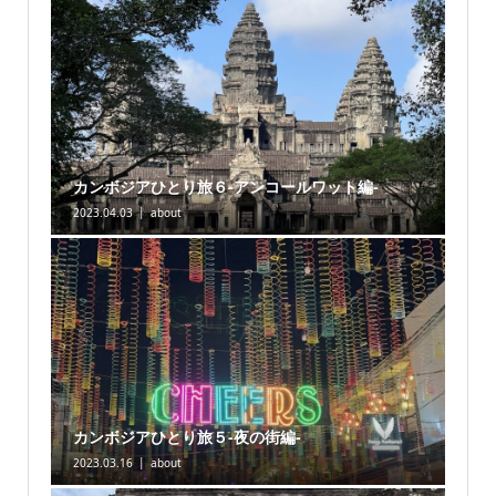
カンボジアひとり旅６-アンコールワット編-
2023.04.03
about
カンボジアひとり旅５-夜の街編-
2023.03.16
about