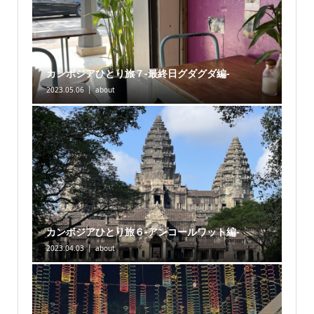
カンボジアひとり旅７-最終日グダグダ編-
2023.05.06
about
カンボジアひとり旅６-アンコールワット編-
2023.04.03
about