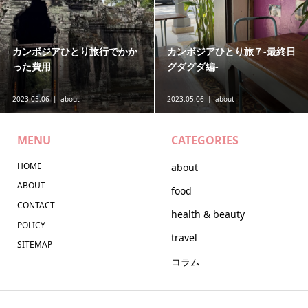
カンボジアひとり旅６-アンコ
カンボジアひとり旅５-夜の街
ールワット編-
編-
2023.04.03
about
2023.03.16
about
MENU
CATEGORIES
HOME
about
ABOUT
food
CONTACT
health & beauty
POLICY
travel
SITEMAP
コラム