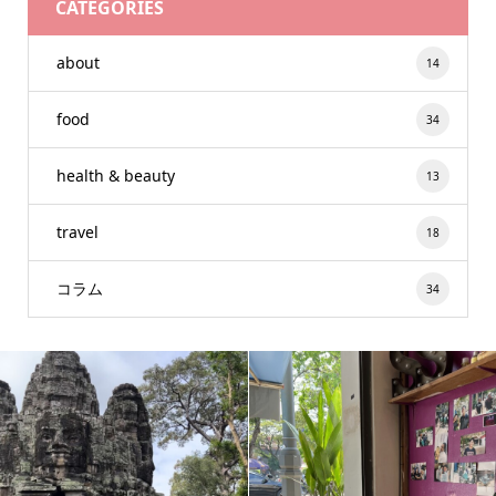
CATEGORIES
about
14
food
34
health & beauty
13
travel
18
コラム
34