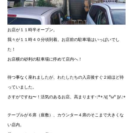
お店が１１時半オープン。
我々が１１時４０分頃到着。お店前の駐車場はいっぱいでし
た！
お店横の砂利の駐車場に停めて店内へ！
待つ事なく座れましたが、わたしたちの入店後すぐ２組ほど待
っていました。
さすがですね〜！活気のあるお店、高まります･:*+.\(( °ω° ))/.:+
テーブルが６席（座敷）、カウンター４席のそこまで大きくな
い店内。