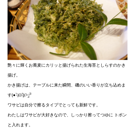
艶々に輝くお蕎麦にカリッと揚げられた生海苔としらすのかき
揚げ。
かき揚げは、テーブルに来た瞬間、磯のいい香りが立ち込めま
す(● ˃̶͈̀ロ˂̶͈́)੭ꠥ⁾⁾
ワサビは自分で擦るタイプでとっても新鮮です。
わたしはワサビが大好きなので、しっかり擦ってつゆに トポン
と入れます。