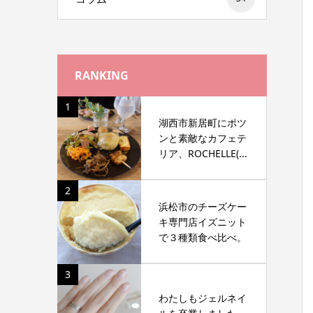
RANKING
1
湖西市新居町にポツ
ンと素敵なカフェテ
リア、ROCHELLE(...
2
浜松市のチーズケー
キ専門店イズニット
で３種類食べ比べ。
3
わたしもジェルネイ