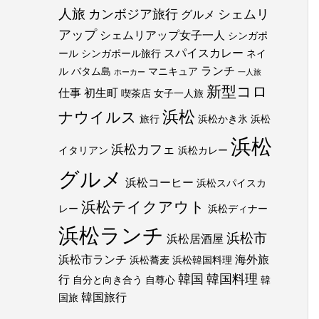
人旅
カンボジア旅行
シェムリ
グルメ
アップ
シェムリアップ女子一人
シンガポ
スパイスカレー
ール
シンガポール旅行
ネイ
ランチ
ル
バタム島
マニキュア
ホーカー
一人旅
新型コロ
仕事
初生町
喫茶店
女子一人旅
浜松
ナウイルス
旅行
浜松かき氷
浜松
浜松
浜松カフェ
イタリアン
浜松カレー
グルメ
浜松コーヒー
浜松スパイスカ
浜松テイクアウト
レー
浜松ディナー
浜松ランチ
浜松市
浜松居酒屋
浜松市ランチ
海外旅
浜松蕎麦
浜松韓国料理
韓国
韓国料理
行
自分と向き合う
自尊心
韓
韓国旅行
国旅