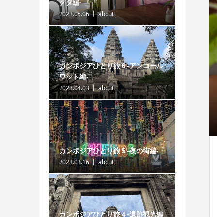
グダ編-
2023.05.06
about
カンボジアひとり旅６-アンコール
ワット編-
2023.04.03
about
カンボジアひとり旅５-夜の街編-
2023.03.16
about
カンボジアひとり旅４-遺跡観光編