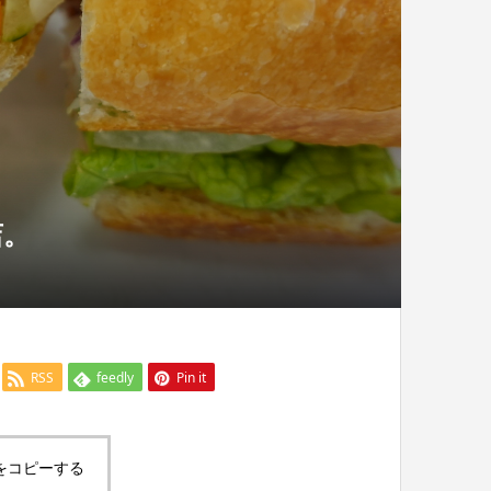
店。
RSS
feedly
Pin it
をコピーする