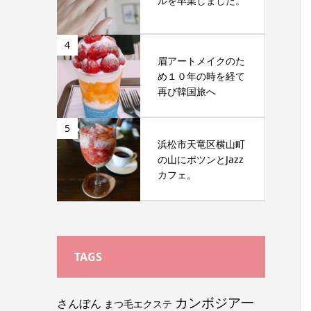
ルを卒業しました。
4
眉アートメイクのた
め１０年の時を経て
再び韓国旅へ
5
浜松市天竜区横山町
の山にポツンとJazz
カフェ。
TAGS
カンボジア一
さんぼん
まつ毛エクステ