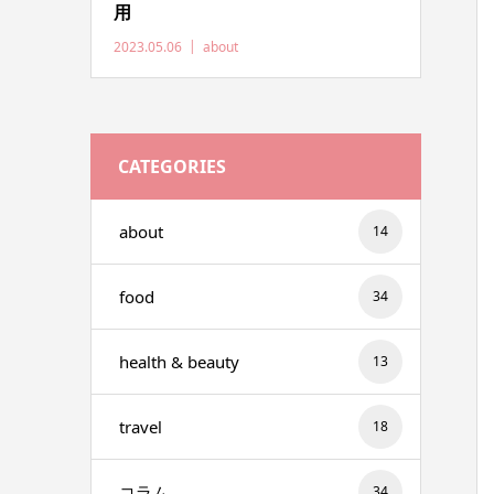
用
2023.05.06
about
CATEGORIES
about
14
food
34
health & beauty
13
travel
18
コラム
34