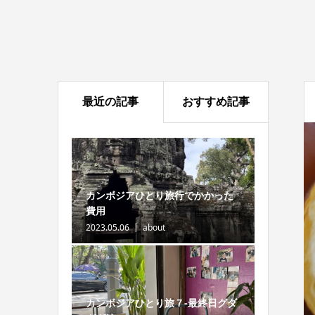
最近の記事
おすすめ記事
カンボジアひとり旅行でかかった
費用
2023.05.06
about
カンボジアひとり旅７-最終日グダ